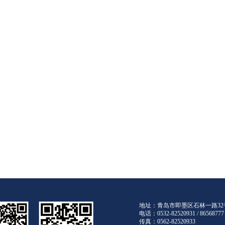
地址：青岛市即墨区石林一路3
电话：0532-82520931 / 8656877
传真：0562-82520933