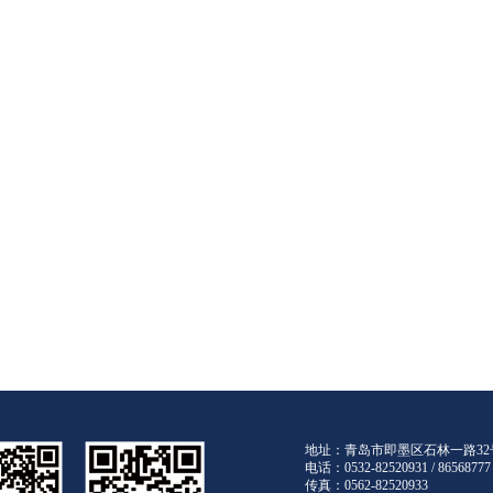
地址：青岛市即墨区石林一路3
电话：0532-82520931 / 8656877
传真：0562-82520933